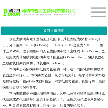
伪狂犬病病毒
伪狂犬病病毒粒子呈椭圆形或圆形，其基因组为线性dsDNA分
子，分子量为87×106 (约150kb)，（G+C）mol%含量为73%，二十面
体立体对称。位于细胞核内无包膜的病毒粒子直径约110～150nm，位
于细胞质内带包膜的成熟病毒粒子的直径约150～180nm。包膜表面有
呈放射状排列的刺突，其长度约8～10nm。
本病毒是疱疹病毒中抵抗力较强的一种，在不同的液体中和物体
表面至少存活7天。本病毒对乙醚、氯仿等脂溶剂、福尔马林和紫外线
照射等敏感；在pH 4～9之间稳定；对热抵抗力较强。真空冷冻干燥的
病毒培养物可保存多年。
本病毒能在多种组织细胞内增殖。其中以兔肾和猪肾细胞(包括原
代细胞或传代细胞等）最适于病毒的培养。应用鸡胚作绒毛尿囊膜接
种、卵黄囊和尿囊腔接种，同样可用于病毒的增殖培养。